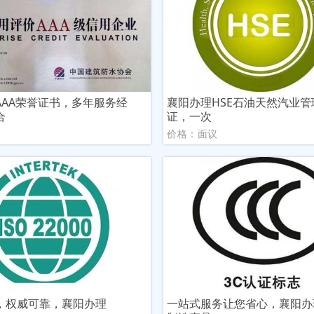
AAA荣誉证书，多年服务经
襄阳办理HSE石油天然汽业
合
证，一次
议
价格：面议
，权威可靠，襄阳办理
一站式服务让您省心，襄阳办