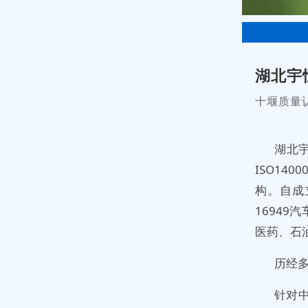
湖北宇
十堰质量认
湖北
ISO1
构。自成立
1694
医药、石
历经
针对