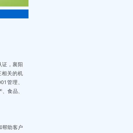
认证，襄阳
证相关的机
001管理、
产、食品、
和帮助客户